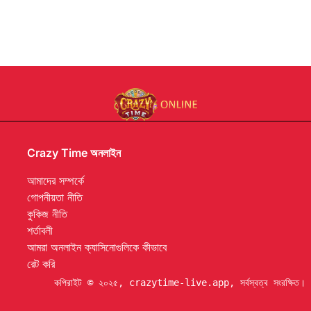
Crazy Time অনলাইন
আমাদের সম্পর্কে
গোপনীয়তা নীতি
কুকিজ নীতি
শর্তাবলী
আমরা অনলাইন ক্যাসিনোগুলিকে কীভাবে
রেট করি
কপিরাইট © ২০২৫, crazytime-live.app, সর্বস্বত্ব সংরক্ষিত।