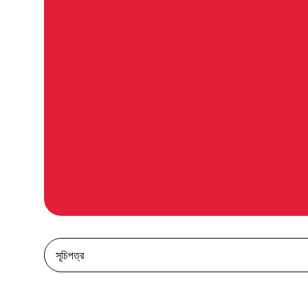
সূচিপত্র