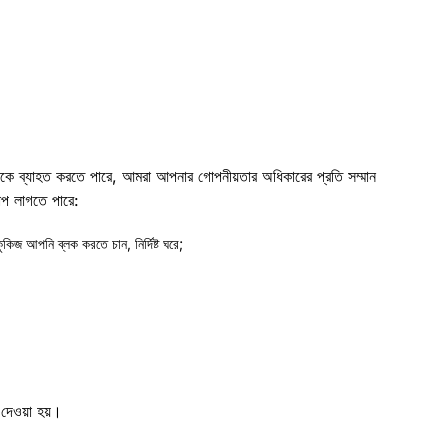
িতাকে ব্যাহত করতে পারে, আমরা আপনার গোপনীয়তার অধিকারের প্রতি সম্মান
াপ লাগতে পারে:
জ আপনি ব্লক করতে চান, নির্দিষ্ট ঘরে;
দেওয়া হয়।