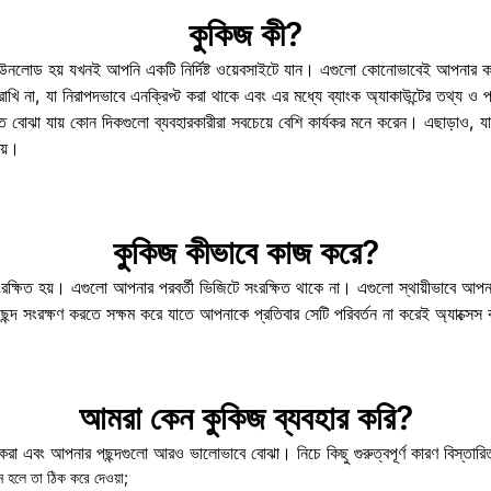
কুকিজ কী?
 ডাউনলোড হয় যখনই আপনি একটি নির্দিষ্ট ওয়েবসাইটে যান। এগুলো কোনোভাবেই আপনার কম
ি না, যা নিরাপদভাবে এনক্রিপ্ট করা থাকে এবং এর মধ্যে ব্যাংক অ্যাকাউন্টের তথ্য ও পা
যাতে বোঝা যায় কোন দিকগুলো ব্যবহারকারীরা সবচেয়ে বেশি কার্যকর মনে করেন। এছাড়াও, 
ায়।
কুকিজ কীভাবে কাজ করে?
ক্ষিত হয়। এগুলো আপনার পরবর্তী ভিজিটে সংরক্ষিত থাকে না। এগুলো স্থায়ীভাবে আপনার
ছন্দ সংরক্ষণ করতে সক্ষম করে যাতে আপনাকে প্রতিবার সেটি পরিবর্তন না করেই অ্যাক্সে
আমরা কেন কুকিজ ব্যবহার করি?
করা এবং আপনার পছন্দগুলো আরও ভালোভাবে বোঝা। নিচে কিছু গুরুত্বপূর্ণ কারণ বিস্তারি
ন হলে তা ঠিক করে দেওয়া;