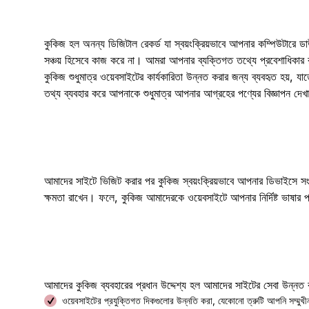
কুকিজ হল অনন্য ডিজিটাল রেকর্ড যা স্বয়ংক্রিয়ভাবে আপনার কম্পিউটারে
সঞ্চয় হিসেবে কাজ করে না। আমরা আপনার ব্যক্তিগত তথ্যে প্রবেশাধিকার রাখ
কুকিজ শুধুমাত্র ওয়েবসাইটের কার্যকারিতা উন্নত করার জন্য ব্যবহৃত হয়, 
তথ্য ব্যবহার করে আপনাকে শুধুমাত্র আপনার আগ্রহের পণ্যের বিজ্ঞাপন দেখ
আমাদের সাইটে ভিজিট করার পর কুকিজ স্বয়ংক্রিয়ভাবে আপনার ডিভাইসে সংর
ক্ষমতা রাখেন। ফলে, কুকিজ আমাদেরকে ওয়েবসাইটে আপনার নির্দিষ্ট ভাষার প
আমাদের কুকিজ ব্যবহারের প্রধান উদ্দেশ্য হল আমাদের সাইটের সেবা উন্নত 
ওয়েবসাইটের প্রযুক্তিগত দিকগুলোর উন্নতি করা, যেকোনো ত্রুটি আপনি সম্মুখী