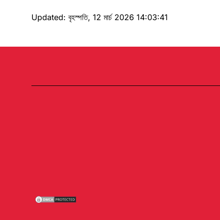
Updated:
বৃহস্পতি, 12 মার্চ 2026 14:03:41